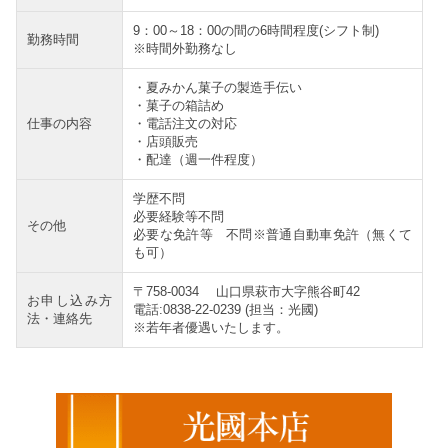
9：00～18：00の間の6時間程度(シフト制)
勤務時間
※時間外勤務なし
・夏みかん菓子の製造手伝い
・菓子の箱詰め
仕事の内容
・電話注文の対応
・店頭販売
・配達（週一件程度）
学歴不問
必要経験等不問
その他
必要な免許等 不問※普通自動車免許（無くて
も可）
〒758-0034 山口県萩市大字熊谷町42
お申し込み方
電話:0838-22-0239 (担当：光國)
法・連絡先
※若年者優遇いたします。